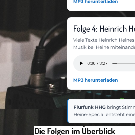
MP3 herunterladen
Folge 4: Heinrich 
Viele Texte Heinrich Heines
Musik bei Heine miteinand
MP3 herunterladen
Flurfunk HHG
bringt Stim
Heine-Special entsteht eine
Die Folgen im Überblick