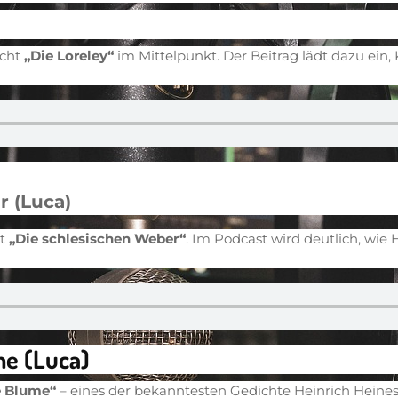
icht
„Die Loreley“
im Mittelpunkt. Der Beitrag lädt dazu ei
r (Luca)
ht
„Die schlesischen Weber“
. Im Podcast wird deutlich, wie 
me (Luca)
e Blume“
– eines der bekanntesten Gedichte Heinrich Heines. 