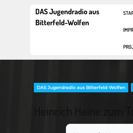
Skip
to
DAS Jugendradio aus
STA
content
Bitterfeld-Wolfen
Skip
to
IMP
content
PRO
DAS Jugendradio aus Bitterfeld-Wolfen
Heinrich Heine zum T