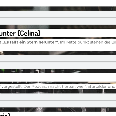
runter (Celina)
ht
„Es fällt ein Stern herunter“
. Im Mittelpunkt stehen die 
“
vorgestellt. Der Podcast macht hörbar, wie Naturbilder un
cia)