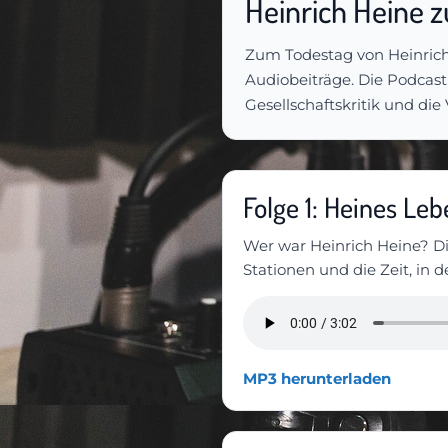
Heinrich Heine 
Zum Todestag von Heinrich
Audiobeiträge. Die Podcastr
Gesellschaftskritik und di
Folge 1: Heines Le
Wer war Heinrich Heine? Die
Stationen und die Zeit, in de
MP3 herunterladen