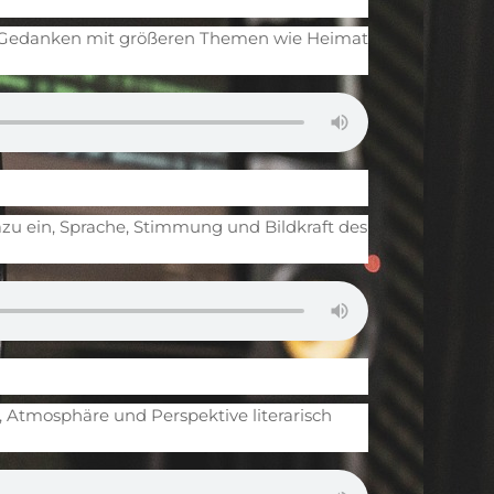
che Gedanken mit größeren Themen wie Heimat
dazu ein, Sprache, Stimmung und Bildkraft des
, Atmosphäre und Perspektive literarisch