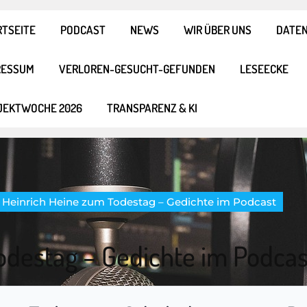
RTSEITE
PODCAST
NEWS
WIR ÜBER UNS
DATE
RESSUM
VERLOREN-GESUCHT-GEFUNDEN
LESEECKE
JEKTWOCHE 2026
TRANSPARENZ & KI
Heinrich Heine zum Todestag – Gedichte im Podcast
odestag – Gedichte im Podcas