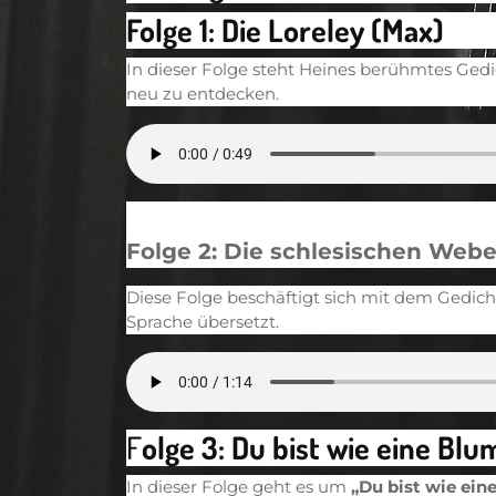
Folge 1: Die Loreley (Max)
In dieser Folge steht Heines berühmtes Ged
neu zu entdecken.
Folge 2: Die schlesischen Webe
Diese Folge beschäftigt sich mit dem Gedic
Sprache übersetzt.
F
olge 3: Du bist wie eine Blu
In dieser Folge geht es um
„Du bist wie ein