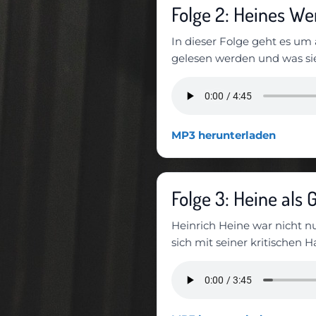
Folge 2: Heines We
In dieser Folge geht es um
gelesen werden und was si
MP3 herunterladen
Folge 3: Heine als 
Heinrich Heine war nicht nu
sich mit seiner kritischen 