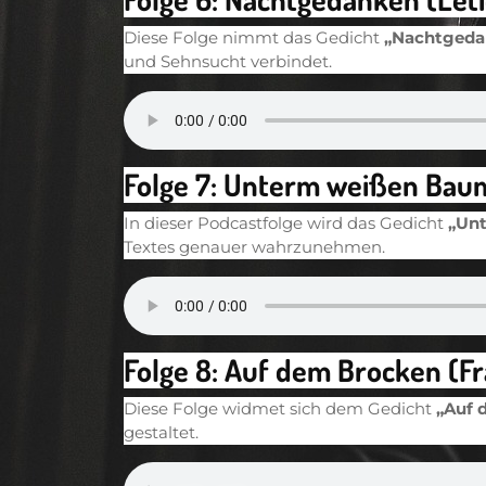
Diese Folge nimmt das Gedicht
„Nachtgeda
und Sehnsucht verbindet.
Folge 7: Unterm weißen Baum
In dieser Podcastfolge wird das Gedicht
„Un
Textes genauer wahrzunehmen.
Folge 8: Auf dem Brocken (F
Diese Folge widmet sich dem Gedicht
„Auf 
gestaltet.