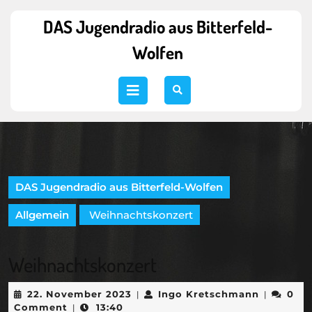
Skip
to
DAS Jugendradio aus Bitterfeld-
content
Wolfen
Skip
to
content
Open
Button
DAS Jugendradio aus Bitterfeld-Wolfen
Allgemein
Weihnachtskonzert
Weihnachtskonzert
22.
Ingo
22. November 2023
Ingo Kretschmann
0
|
|
November
Kretschm
Comment
13:40
|