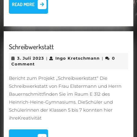
READ
READ MORE
MORE
Schreibwerkstatt
Schreibwerkstatt
3.
Ingo
3. Juli 2023
Ingo Kretschmann
0
|
|
Juli
Kretschmann
Comment
2023
Bericht zum Projekt „Schreibwerkstatt“ Die
Schreibwerkstatt von Frau Elstermann und Herrn
Bauernschmittfinden Sie im Raum E 312 des
Heinrich-Heine-Gymnasiums. DieSchüler und
Schülerinnen der Klassen 5 bis 7 konnten hier
ihreKreativität
READ