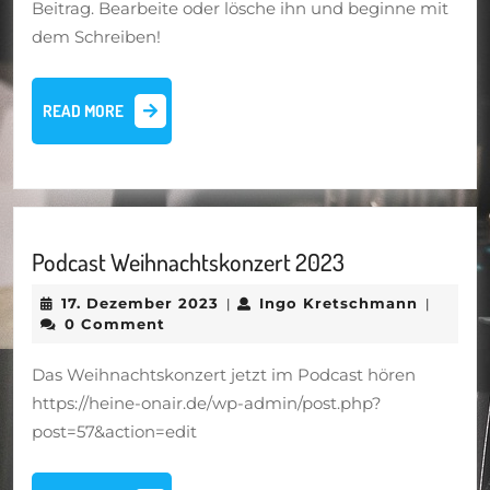
Beitrag. Bearbeite oder lösche ihn und beginne mit
dem Schreiben!
READ
READ MORE
MORE
Podcast
Podcast Weihnachtskonzert 2023
Weihnachtskon
17.
Ingo
17. Dezember 2023
Ingo Kretschmann
|
|
2023
Dezember
Kretsc
0 Comment
2023
Das Weihnachtskonzert jetzt im Podcast hören
https://heine-onair.de/wp-admin/post.php?
post=57&action=edit